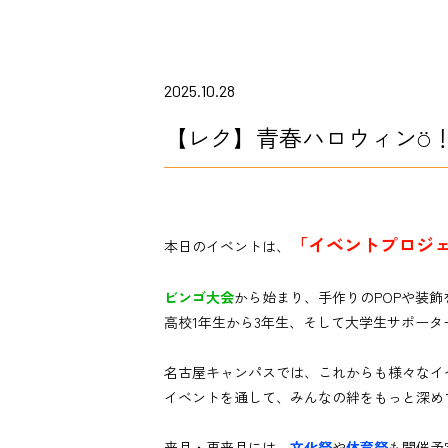
2025.10.28
【レク】青春ハロウィン⍥
「イベントプロジ
本日のイベントは、
ビンゴ大会
から始まり、手作りのPOPや装飾
高校1年生から3年生、そして大学生サポー
名古屋キャンパスでは、これからも様々なイ
イベントを通して、みんなの絆をもっと深め
来月・再来月には、
文化祭
や
体育祭
も開催予