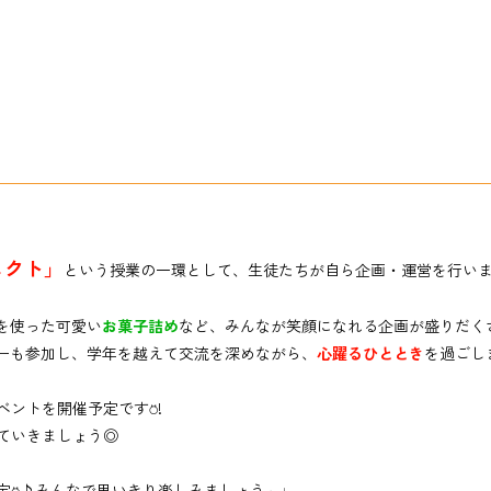
！
ェクト」
という授業の一環として、生徒たちが自ら企画・運営を行い
を使った可愛い
お菓子詰め
など、みんなが笑顔になれる企画が盛りだく
ターも参加し、学年を越えて交流を深めながら、
心躍るひととき
を過ごし
ベントを開催予定です
⍥!
ていきましょう◎
定⍥♪みんなで思いきり楽しみましょう～♩