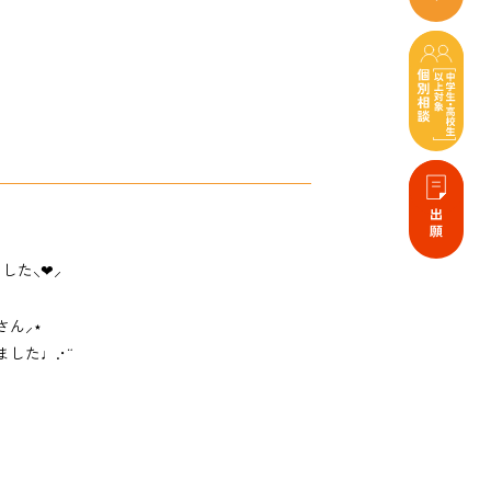
ました
⸜❤︎⸝
さん
⸝⋆
ました
♩.•