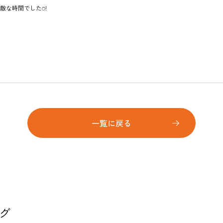
敵な時間でした⍥!
一覧に戻る
グ