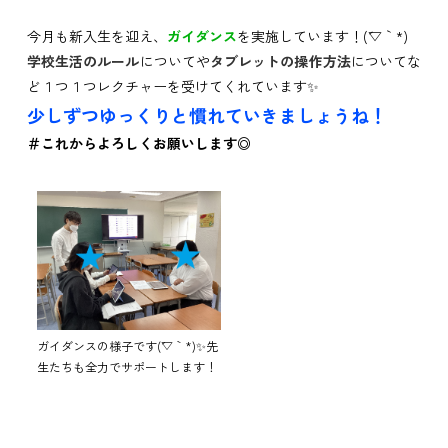
今月も新入生を迎え、
ガイダンス
を実施しています！(´▽｀*)
学校生活のルール
についてや
タブレットの操作方法
についてな
ど１つ１つレクチャーを受けてくれています✨
少しずつゆっくりと慣れていきましょうね！
＃これからよろしくお願いします◎
ガイダンスの様子です(´▽｀*)✨先
生たちも全力でサポートします！