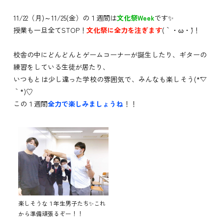
11/22（月)～11/25(金）の１週間は
文化祭Week
です✨
授業も一旦全てSTOP！
文化祭に全力を注ぎます
(｀・ω・´)！
校舎の中にどんどんとゲームコーナーが誕生したり、ギターの
練習をしている生徒が居たり、
いつもとは少し違った学校の雰囲気で、みんなも楽しそう(*´▽
｀*)♡
この１週間
全力で楽しみましょうね
！！
楽しそうな１年生男子たち✨これ
から準備頑張るぞー！！