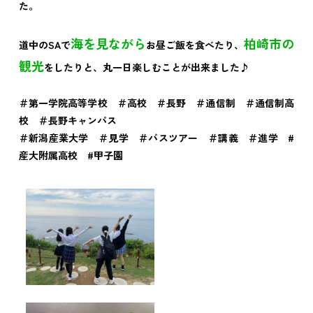
た。
海を見ながら
柏崎市の
道中のSAで
お昼ご飯を食べたり、
観光
をしたりと、
丸一日楽しむことが出来ました♪
＃第一学院高等学校 ＃高校 ＃長野 ＃通信制 ＃通信制高
校 ＃長野キャンパス
＃新潟産業大学 ＃見学 ＃バスツアー ＃講義 ＃進学 #
産大附属高校 #甲子園