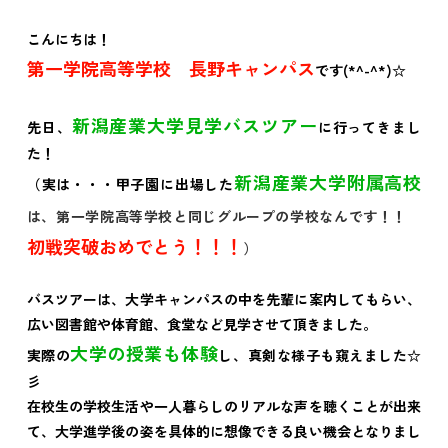
こんにちは！
第一学院高等学校 長野キャンパス
です(*^-^*)☆
新潟産業大学見学バスツアー
先日、
に行ってきまし
た！
新潟産業大学附属高校
（実は・・・甲子園に出場した
は、第一学院高等学校と同じグループの学校なんです！！
初戦突破おめでとう！！！
）
バスツアーは、大学キャンパスの中を先輩に案内してもらい、
広い図書館や体育館、食堂など見学させて頂きました。
大学の授業も体験
実際の
し、真剣な様子も窺えました☆
彡
在校生の学校生活や一人暮らしのリアルな声を聴くことが出来
て、大学進学後の姿を具体的に想像できる良い機会となりまし