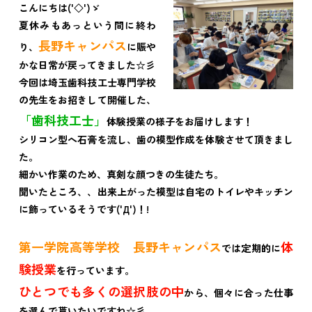
こんにちは('◇')ゞ
夏休みもあっという間に終わ
長野キャンパス
り、
に賑や
かな日常が戻ってきました☆彡
今回は埼玉歯科技工士専門学校
の先生をお招きして開催した、
「歯科技工士」
体験授業の様子をお届けします！
シリコン型へ石膏を流し、歯の模型作成を体験させて頂きまし
た。
細かい作業のため、真剣な顔つきの生徒たち。
聞いたところ、、出来上がった模型は自宅のトイレやキッチン
に飾っているそうです('Д')！!
第一学院高等学校 長野キャンパス
体
では定期的に
験授業
を行っています。
ひとつでも多くの選択肢の中
から、個々に合った仕事
を選んで貰いたいですね☆彡