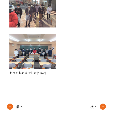
おつかれさまでした(*ﾉωﾉ)
前へ
次へ