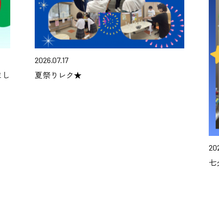
2026.07.17
まし
夏祭りレク★
202
七