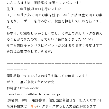
こんにちは！第一学院高校 盛岡キャンパスです！
先日、１年生歓迎BBQを行いました♩
１，３年生が外で肉や野菜を焼き、2年生が調理室で肉や野菜
を切り、デザートを作るなど、役割分担をしてBBQを行いまし
た。
各学年、役割をしっかりとこなし、その上で楽しくレクを終え
ることができたので、とてもいい会になりました(*^-^*)
今年も盛岡キャンパスはイベントが沢山あります！今度は学年
を超えた交流をしていきます♩
ーーーーーーーーーーーーーーーーーーーーーーーーーーーー
ーーーーーー
個別相談でキャンパスの様子を詳しくお伝えします！
ぜひ、一度ご来校ください☆☆
お電話：
019-654-5071
E-mail:
morioka@daiichigakuin.ed.jp
(お名前、学年、電話番号、個別面談希望日をご記入ください)
※資料請求は
こちら
(←クリックすると入力画面が開きます)