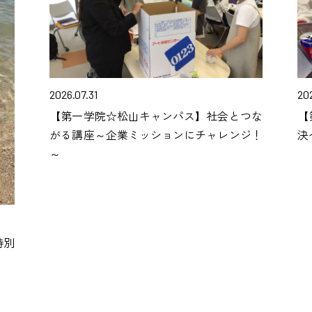
2026.07.31
202
【第一学院☆松山キャンパス】社会とつな
【
がる講座～企業ミッションにチャレンジ！
決
～
特別