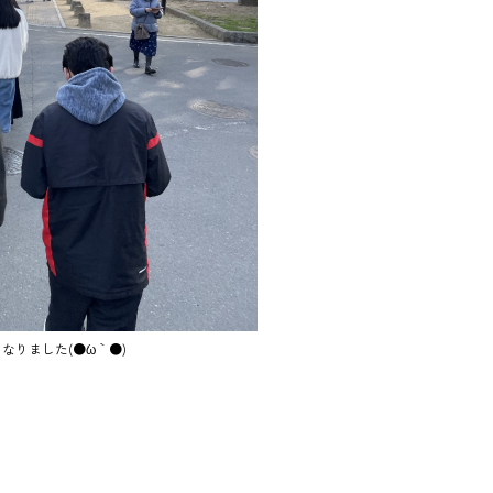
りました(●´ω｀●)