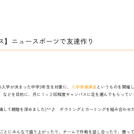
ス】ニュースポーツで友達作り
の入学が決まった中学3年生を対象に、
入学準備講座
というものを開催
などを目的に、月に１～２回程度キャンパスに足を運んでもらっています 
通して親睦を深めました(^^♪ ボウリングとカーリングを組み合わせ
ごとにみんなで盛り上がったり、チームで作戦を話し合ったり、勝っ