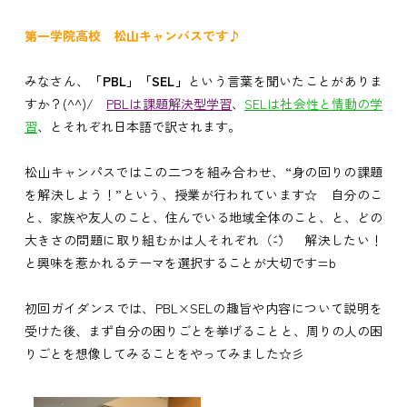
第一学院高校 松山キャンパスです♪
みなさん、
「PBL」「SEL」
という言葉を聞いたことがありま
すか？(^^)/
PBLは課題解決型学習
、
SELは社会性と情動の学
習
、とそれぞれ日本語で訳されます。
松山キャンパスではこの二つを組み合わせ、“身の回りの課題
を解決しよう！”という、授業が行われています☆ 自分のこ
と、家族や友人のこと、住んでいる地域全体のこと、と、どの
大きさの問題に取り組むかは人それぞれ（´-`） 解決したい！
と興味を惹かれるテーマを選択することが大切です=b
初回ガイダンスでは、PBL×SELの趣旨や内容について説明を
受けた後、まず自分の困りごとを挙げることと、周りの人の困
りごとを想像してみることをやってみました☆彡