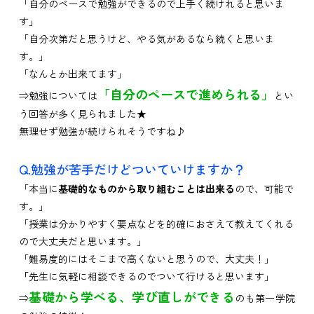
「自分のペースで勉強ができるので上手く続けれると思いま
す」
「自分次第だと思うけど、やる気があるなら続くと思いま
す。」
「なんとか出来てます」
「自分のペースで進められる」
⇒勉強については
とい
う回答が多く見られました★
無理せず勉強が続けられそうですね♪
Q.勉強が苦手だけどついていけますか？
「本当に
基礎的なものから取り組むことは出来る
ので、可能で
す。」
「授業は分かりやすく要点などを的確におさえて教えてくれる
ので大丈夫だと思います。」
「難易度的にはそこまで高くないと思うので、大丈夫！」
「
先生に気軽に相談できるのでついて行けると思います」
基礎から学べる、学び直しができる
⇒
のも第一学院