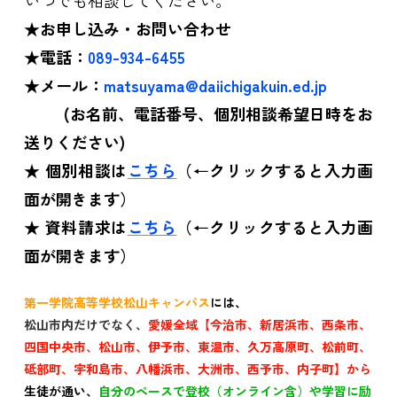
いつでも相談してください。
★お申し込み・お問い合わせ
★電話：
089-934-6455
★メール：
matsuyama@daiichigakuin.ed.jp
(お名前、電話番号、個別相談希望日時をお
送りください)
★ 個別相談は
こちら
（←クリックすると入力画
面が開きます）
★ 資料請求は
こちら
（←クリックすると入力画
面が開きます）
第一学院高等学校松山キャンパス
には、
松山市内だけでなく、
愛媛全域【今治市、新居浜市、西条市、
四国中央市、松山市、伊予市、東温市、久万高原町、松前町、
砥部町、宇和島市、八幡浜市、大洲市、西予市、内子町】から
生徒が通い、
自分のペースで登校（オンライン含）や学習に励