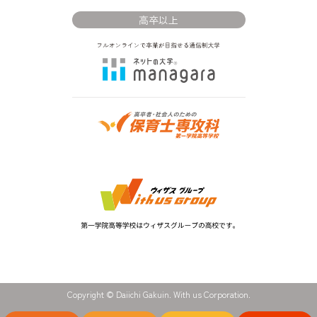
高卒以上
Copyright © Daiichi Gakuin. With us Corporation.