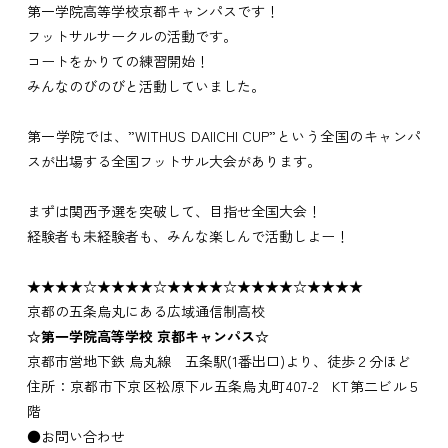
第一学院高等学校京都キャンパスです！
フットサルサークルの活動です。
コートをかりての練習開始！
みんなのびのびと活動していました。
第一学院では、”WITHUS DAIICHI CUP”という全国のキャンパ
スが出場する全国フットサル大会があります。
まずは関西予選を突破して、目指せ全国大会！
経験者も未経験者も、みんな楽しんで活動しよー！
★★★★☆★★★★☆★★★★☆★★★★☆★★★★
京都の五条烏丸にある広域通信制高校
☆
第一学院高等学校
京都キャンパス
☆
京都市営地下鉄 烏丸線 五条駅(1番出口)より、徒歩２分ほど
住所：京都市下京区松原下ル五条烏丸町407-2 KT第二ビル５
階
●お問い合わせ