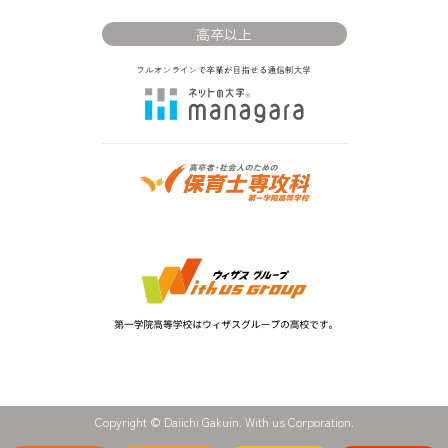
高卒以上
Copyright © Daiichi Gakuin. With us Corporation.