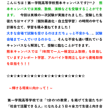
こんにちは！第一学院高等学校熊本キャンパスです(^^♪
熊
本キャンパスでは英検、数検、漢検などを受験することができ
ます。
今回は英検の一次試験が実施されました。受験した生
徒たちはマイプラ（
個別最適化・自立型学習）
の時間の中でも
計画を立て、学習を積み重ねてきました！
大きな会場で試験を受けるのはまだちょっと不安かも…
、
試験
会場まで一人でいけるのかな…
、そんな不安も通い慣れている
キャンパスなら解消して、受験に臨むことができます。
熊本キャンパスでは「1年間で一人一検定以上取得」を目指し
ています♪レポート学習、アルバイト等両立しながら資格取得
を目指そう！！
☆★☆★☆★☆★☆★☆★☆★☆★☆★☆★☆★☆
～輝ける将来に向かって！～
第一学院高等学校では「1分の1の教育」を掲げて生徒たちが
「社会で活躍できる人」になれるよう日々全力で生徒と向き合