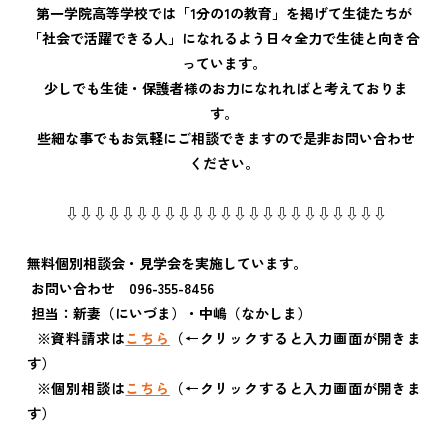
第一学院高等学校では「1分の1の教育」を掲げて生徒たちが
「社会で活躍できる人」になれるよう日々全力で生徒と向き合
っています。
少しでも生徒・保護者様のお力になれればと考えておりま
す。
些細な事でもお気軽にご相談できますので是非お問い合わせ
ください。
⇩
⇩
⇩
⇩
⇩
⇩
⇩
⇩
⇩
⇩
⇩
⇩
⇩
⇩
⇩
⇩
⇩
⇩
⇩
⇩
⇩
⇩
⇩
無料個別相談会・見学会を実施しています。
お問い合わせ 096-355-8456
担当：新妻（にいづま）・中嶋（なかしま）
※資料請求は
こちら
（←クリックすると入力画面が開きま
す）
※個別相談は
こちら
（←クリックすると入力画面が開きま
す）