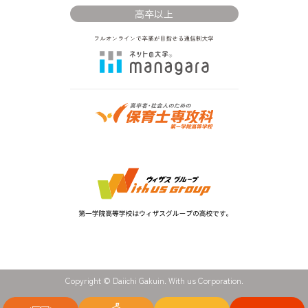
高卒以上
Copyright © Daiichi Gakuin. With us Corporation.