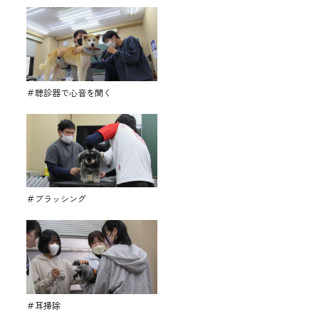
＃聴診器で心音を聞く
＃ブラッシング
＃耳掃除