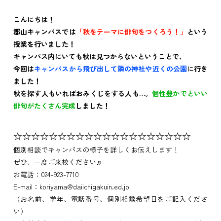
こんにちは！
郡山キャンパスでは
「秋をテーマに俳句をつくろう！」
という
授業を行いました！
キャンパス内にいても秋は見つからないということで、
今回は
キャンパスから飛び出して隣の神社や近くの公園
に
行き
ました！
秋を探す人もいればおみくじをする人も…。
個性豊かでといい
俳句がたくさん完成
しました！
☆☆☆☆☆☆☆☆☆☆☆☆☆☆☆☆☆☆☆☆
個別相談でキャンパスの様子を詳しくお伝えします！
ぜひ、一度ご来校ください♬
お電話：024-923-7710
E-mail：koriyama@daiichigakuin.ed.jp
（お名前、学年、電話番号、個別相談希望日をご記入くださ
い）