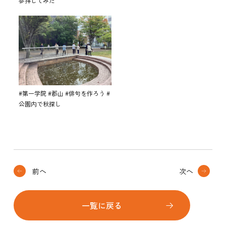
参拝してみた
#第一学院 #郡山 #俳句を作ろう #
公園内で秋探し
前へ
次へ
一覧に戻る