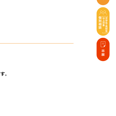
ます。
！