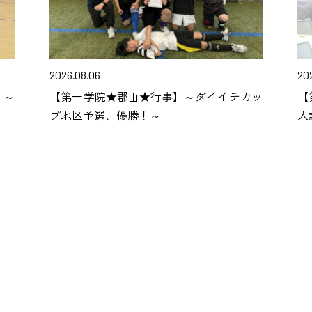
2026.08.06
20
】～
【第一学院★郡山★行事】～ダイイチカッ
【
プ地区予選、優勝！～
入