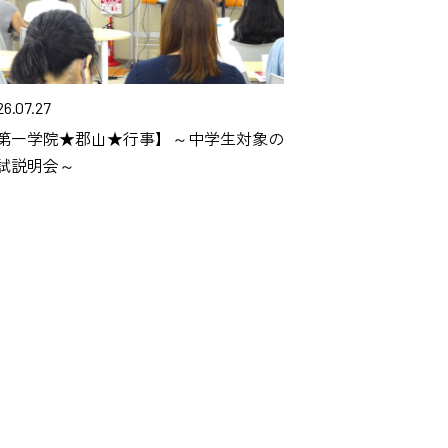
26.07.27
第一学院★郡山★行事】～中学生対象の
試説明会～