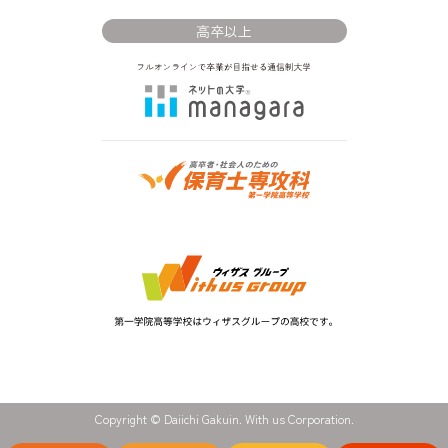
高卒以上
Copyright © Daiichi Gakuin. With us Corporation.