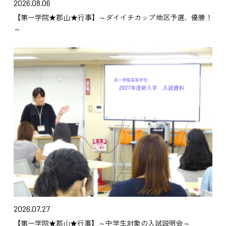
2026.08.06
【第一学院★郡山★行事】～ダイイチカップ地区予選、優勝！
～
2026.07.27
【第一学院★郡山★行事】～中学生対象の入試説明会～