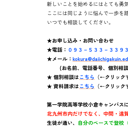
新しいことを始めるにはとても勇
ここには同じように悩んで一歩を
いつでも相談してください。
★お申し込み・お問い合わせ
★電話：
０９３－５３３－３３９
★メール：
kokura@daiichigakuin.ed
(
お名前、電話番号、個別相談
★
個別相談は
こちら
（
←
クリック
★
資料請求は
こちら
（
←
クリック
第一学院高等学校小倉キャンパス
北九州市内だけでなく、中間・遠
生徒が通い、
自分のペースで登校