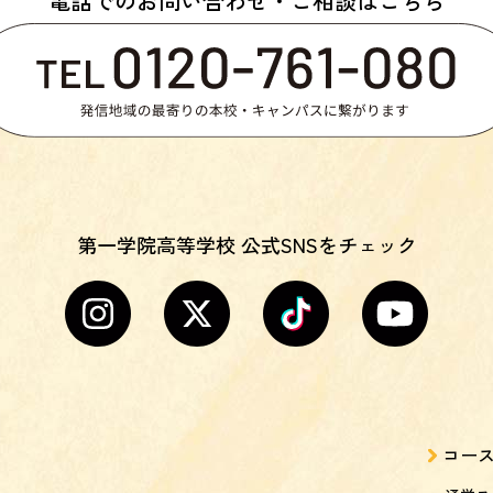
電話でのお問い合わせ・ご相談はこちら
第一学院高等学校 公式SNSをチェック
コー