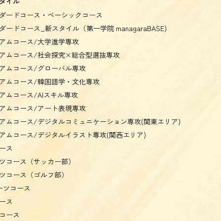
タイル
ダードコース・ベーシックコース
ダードコース_新スタイル（第一学院 managaraBASE)
アムコース/大学進学専攻
アムコース/社会探究×総合型選抜専攻
アムコース/グローバル専攻
アムコース/韓国語学・文化専攻
アムコース/AIスキル専攻
アムコース/アート表現専攻
アムコース/デジタルコミュニケーション専攻(関東エリア)
アムコース/デジタルイラスト専攻(関西エリア)
ース
ツコース（サッカー部）
ツコース（ゴルフ部）
ーツコース
ース
コース