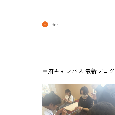
前へ
甲府キャンパス 最新ブログ