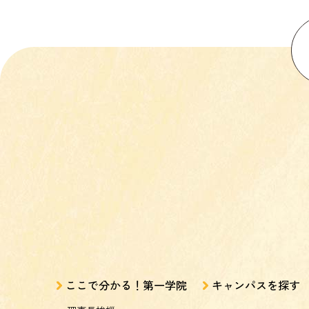
ここで分かる！第一学院
キャンパスを探す