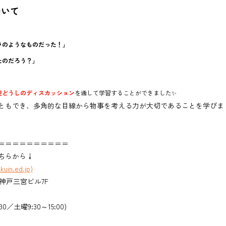
ついて
ラのようなものだった！」
たのだろう？」
徒どうしのディスカッション
を通して学習することができました✨
ともでき、多角的な目線から物事を考える力が大切であることを学びま
＝＝＝＝＝＝＝＝＝＝
ちらから↓
n.ed.jp)
ィ神戸三宮ビル7F
30／土曜9:30～15:00)