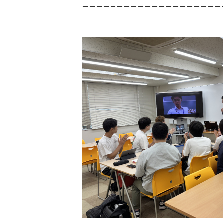
＝＝＝＝＝＝＝＝＝＝＝＝＝＝＝＝＝＝＝＝