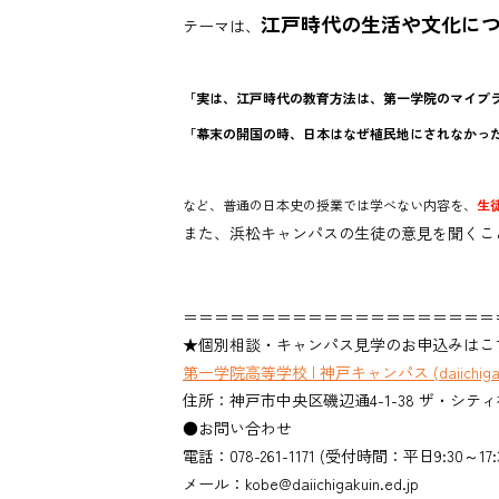
江戸時代の生活や文化に
テーマは、
「実は、江戸時代の教育方法は、第一学院のマイプ
「幕末の開国の時、日本はなぜ植民地にされなかっ
など、普通の日本史の授業では学べない内容を、
生
また、浜松キャンパスの生徒の意見を聞くこ
＝＝＝＝＝＝＝＝＝＝＝＝＝＝＝＝＝＝＝＝
★個別相談・キャンパス見学のお申込みはこ
第一学院高等学校 | 神戸キャンパス (daiichigakui
住所：神戸市中央区磯辺通4-1-38 ザ・シテ
●お問い合わせ
電話：078-261-1171 (受付時間：平日9:30～17:
メール：kobe@daiichigakuin.ed.jp