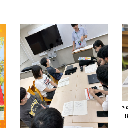
20
【
「