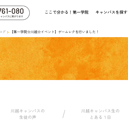
ここで分かる！第一学院
キャンパスを探す
ログ
【第一学院☆川越☆イベント】ゲームレクを行いました！
川越キャンパスの
川越キャンパス生の
生徒の声
とある１日