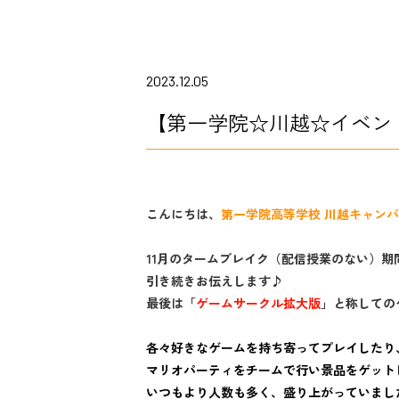
2023.12.05
【第一学院☆川越☆イベン
こんにちは、
第一学院高等学校 川越キャン
11月のタームブレイク（配信授業のない）
引き続きお伝えします♪
最後は「
ゲームサークル拡大版
」と称しての
各々好きなゲームを持ち寄ってプレイしたり
マリオパーティをチームで行い景品をゲット
いつもより人数も多く、盛り上がっていまし