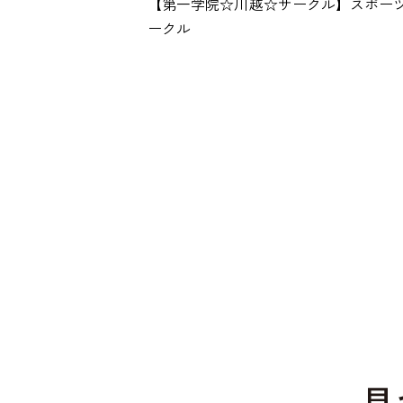
【第一学院☆川越☆サークル】スポー
ークル