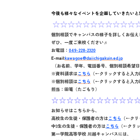
今後も様々なイベントを企画していきたいと
☆☆☆☆☆☆☆☆☆☆☆
個別相談でキャンパスの様子を詳しくお伝え
ぜひ、一度ご来校ください♬
お電話：
049-228-2320
E-mail:
kawagoe@daiichigakuin.ed.jp
（お名前、学年、電話番号、個別相談希望日
※資料請求は
こちら
（←クリックすると入力
※個別相談は
こちら
（←クリックすると入力
担当：田篭（たごもり）
☆☆☆☆☆☆☆☆☆☆☆
お知らせはこちらから、
高校生の生徒・保護者の方は
こちら
（←クリ
中3生の生徒・保護者の方は
こちら
（←クリッ
第一学院高等学校 川越キャンパスには、