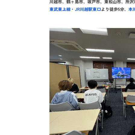
川越市、鶴ヶ島市、坂戸市、東松山市、所沢
東武東上線・JR川越駅東口
より徒歩5分、
本