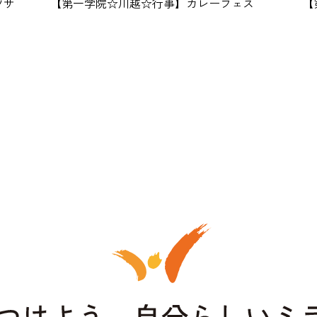
ツサ
【第一学院☆川越☆行事】カレーフェス
【