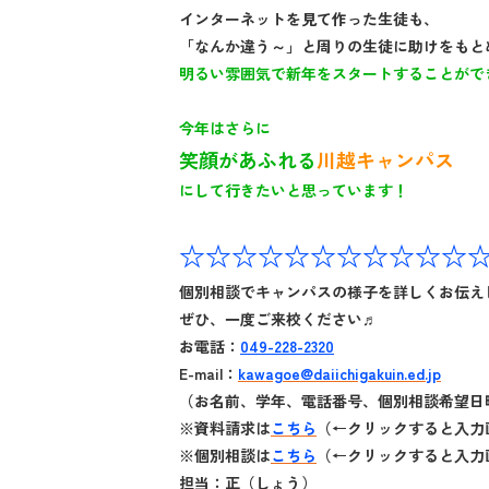
インターネットを見て作った生徒も、
「なんか違う～」と周りの生徒に助けをもと
明るい雰囲気で新年をスタートすることがで
今年はさらに
笑顔があふれる
川越キャンパス
に
して行きたいと思っています！
☆☆☆☆☆☆☆☆☆☆☆
個別相談でキャンパスの様子を詳しくお伝え
ぜひ、一度ご来校ください♬
お電話：
049-228-2320
E-mail：
kawagoe
@daiichigakuin.ed.jp
（お名前、学年、電話番号、個別相談希望日
※資料請求は
こちら
（←クリックすると入力
※個別相談は
こちら
（←クリックすると入力
担当：正（しょう）