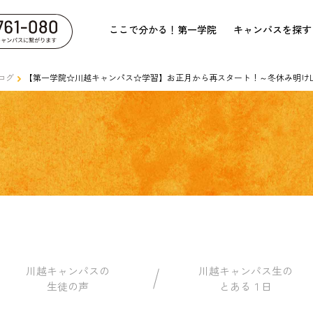
ここで分かる！第一学院
キャンパスを探す
ログ
【第一学院☆川越キャンパス☆学習】お正月から再スタート！～冬休み明けL
川越キャンパスの
川越キャンパス生の
生徒の声
とある１日