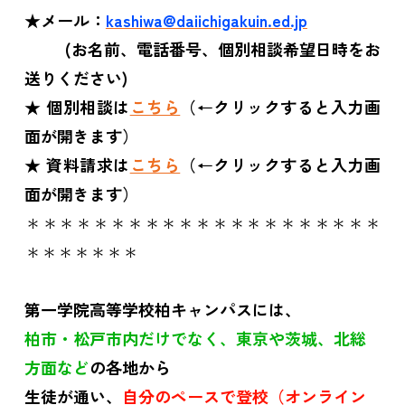
★メール：
kashiwa@daiichigakuin.ed.jp
(
お名前、電話番号、個別相談希望日時をお
送りください)
★
個別相談は
こちら
（
←
クリックすると入力画
面が開きます）
★
資料請求は
こちら
（
←
クリックすると入力画
面が開きます）
＊＊＊＊＊＊＊＊＊＊＊＊＊＊＊＊＊＊＊＊＊
＊＊＊＊＊＊＊
第一学院高等学校柏キャンパスには、
柏市・松戸市内だけでなく、東京や茨城、北総
方面など
の各地から
生徒が通い、
自分のペースで登校（オンライン