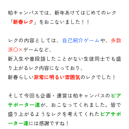
柏キャンパスでは、新年あけてはじめてのレク
「
新春レク
」をおこないました！！
レクの内容としては、
自己紹介ゲーム
や、
多数
派〇×
ゲームなど、
新入生や普段話したことがない生徒同士でも盛
り上がるレク内容になっており、
新春らしい
非常に明るい雰囲気
のレクでした！
そして今回も企画・運営は柏キャンパスの
ピア
サポーター達
が、おこなってくれました。皆で
盛り上がるようなレクを考えてくれた
ピアサポ
ーター達
には感謝ですね！