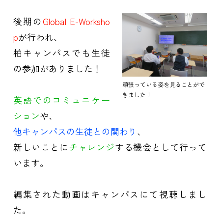
後期の
Global E-Worksho
p
が行われ、
柏キャンパスでも生徒
の参加がありました！
頑張っている姿を見ることがで
きました！
英語でのコミュニケー
ション
や、
他キャンパスの生徒との関わり
、
新しいことに
チャレンジ
する機会として行って
います。
編集された動画はキャンパスにて視聴しまし
た。