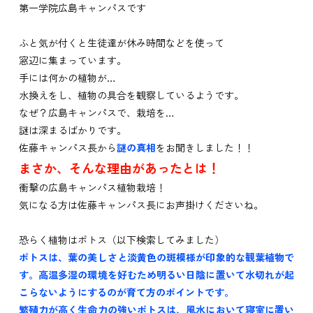
第一学院広島キャンパスです
ふと気が付くと生徒達が休み時間などを使って
窓辺に集まっています。
手には何かの植物が…
水換えをし、植物の具合を観察しているようです。
なぜ？広島キャンパスで、栽培を…
謎は深まるばかりです。
佐藤キャンパス長から
謎の真相
をお聞きしました！！
まさか、そんな理由があったとは！
衝撃の広島キャンパス植物栽培！
気になる方は佐藤キャンパス長にお声掛けくださいね。
恐らく植物はポトス（以下検索してみました）
ポトスは、葉の美しさと淡黄色の斑模様が印象的な観葉植物で
す。高温多湿の環境を好むため明るい日陰に置いて水切れが起
こらないようにするのが育て方のポイントです。
繁殖力が高く生命力の強いポトスは、風水において寝室に置い