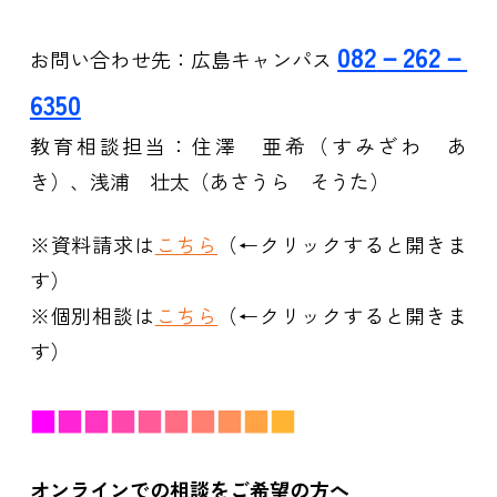
082
－262－
お問い合わせ先：広島キャンパス
6350
教育相談担当：住澤 亜希（すみざわ あ
き）、浅浦 壮太（あさうら そうた）
※資料請求は
こちら
（←クリックすると開きま
す）
※個別相談は
こちら
（←クリックすると開きま
す）
■
■
■
■
■
■
■
■
■
■
オンラインでの相談をご希望の方へ