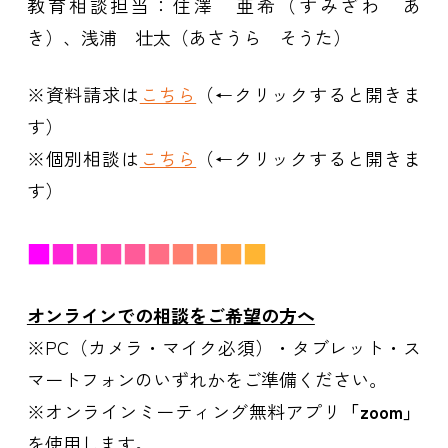
教育相談担当：住澤 亜希（すみざわ あ
き）、浅浦 壮太（あさうら そうた）
※資料請求は
こちら
（←クリックすると開きま
す）
※個別相談は
こちら
（←クリックすると開きま
す）
■
■
■
■
■
■
■
■
■
■
オンラインでの相談をご希望の方へ
※PC（カメラ・マイク必須）・タブレット・ス
マートフォンのいずれかをご準備ください。
※オンラインミーティング無料アプリ
「zoom」
を使用します。