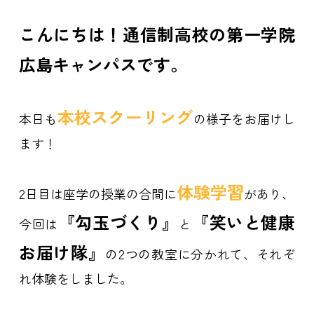
こんにちは！通信制高校の第一学院
広島キャンパスです。
本
校
ス
ク
ー
リ
ン
グ
本日も
の様子をお届けし
ます！
体
験
学
習
2日目は座学の授業の合間に
があり、
『勾玉づくり』
『笑いと健康
今回は
と
お届け隊』
の2つの教室に分かれて、それぞ
れ体験をしました。