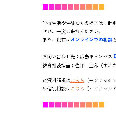
■
■
■
■
■
■
■
■
■
■
学校生活や生徒たちの様子は、個
ぜひ、一度ご来校ください。
また、現在は
オンラインでの相談
お問い合わせ先：広島キャンパス
教育相談担当：住澤 亜希（すみ
※資料請求は
こちら
（←クリック
※個別相談は
こちら
（←クリック
■
■
■
■
■
■
■
■
■
■