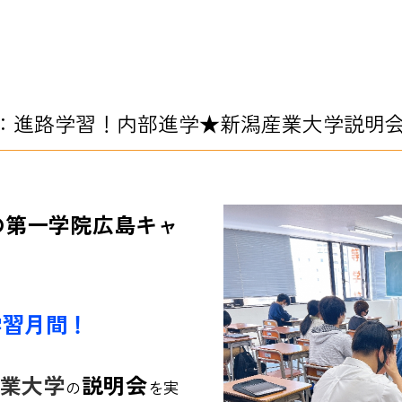
：進路学習！内部進学★新潟産業大学説明
の第一学院広島キャ
学習月間！
業大学
説明会
の
を実