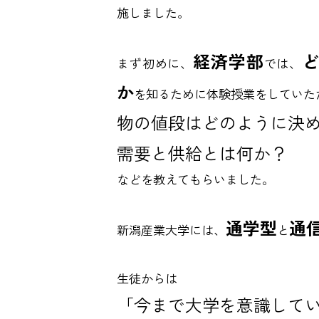
施しました。
経済学部
まず初めに、
では、
か
を知るために体験授業をしていた
物の値段はどのように決
需要と供給とは何か？
などを教えてもらいました。
通学型
通
新潟産業大学には、
と
生徒からは
「今まで大学を意識して