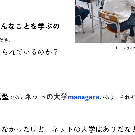
どんなことを
学ぶの
だき、
しっかりと
められているのか？
信型
ネットの大学
managara
である
があり、それぞ
いなかったけど、ネットの大学はありだな