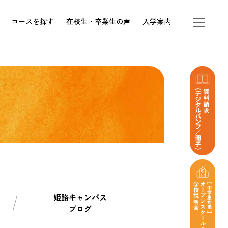
コースを探す
在校生・卒業生の声
入学案内
姫路キャンパス
ブログ