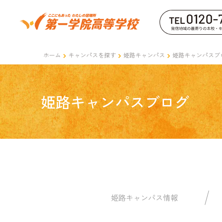
ホーム
キャンパスを探す
姫路キャンパス
姫路キャンパスブ
姫路キャンパスブログ
姫路キャンパス情報