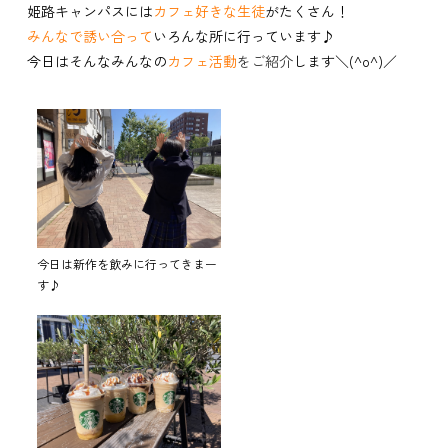
姫路キャンパスには
カフェ好きな生徒
がたくさん！
みんなで誘い合って
いろんな所に行っています♪
今日はそんなみんなの
カフェ活動
をご紹介
します＼(^o^)／
今日は新作を飲みに行ってきまー
す♪