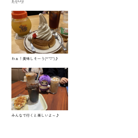
た!(^^)!
わぁ！美味しそーう(*'▽')♪
みんなで行くと楽しいよ～♪