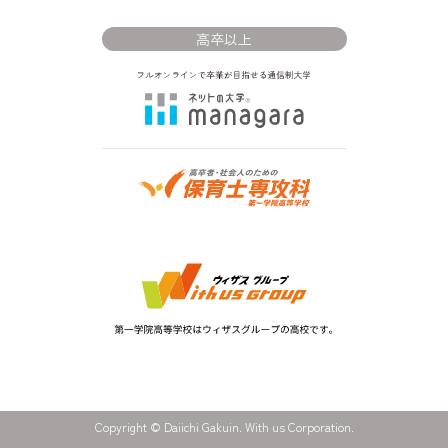
高卒以上
Copyright © Daiichi Gakuin. With us Corporation.