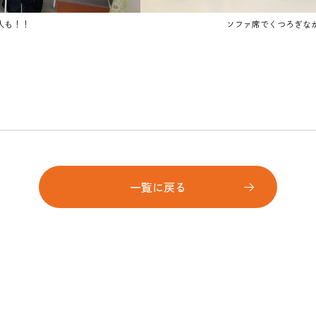
人も！！
ソファ席でくつろぎな
一覧に戻る