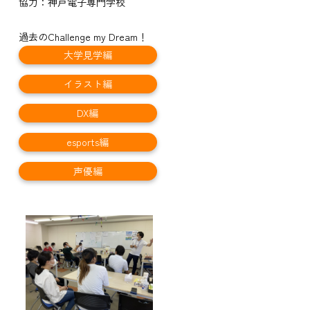
協力：神戸電子専門学校
過去のChallenge my Dream！
大学見学編
イラスト編
DX編
esports編
声優編