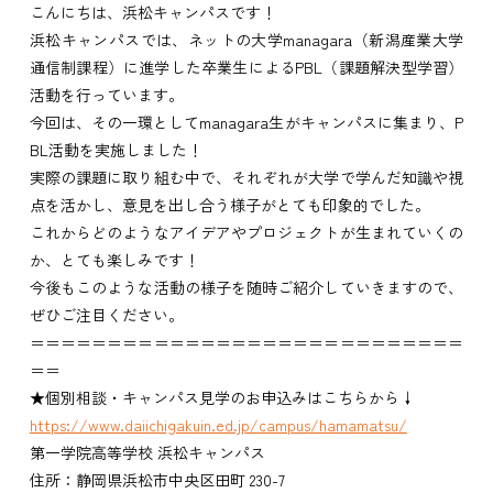
こんにちは、浜松キャンパスです！
浜松キャンパスでは、ネットの大学managara（新潟産業大学
通信制課程）に進学した卒業生によるPBL（課題解決型学習）
活動を行っています。
今回は、その一環としてmanagara生がキャンパスに集まり、P
BL活動を実施しました！
実際の課題に取り組む中で、それぞれが大学で学んだ知識や視
点を活かし、意見を出し合う様子がとても印象的でした。
これからどのようなアイデアやプロジェクトが生まれていくの
か、とても楽しみです！
今後もこのような活動の様子を随時ご紹介していきますので、
ぜひご注目ください。
＝＝＝＝＝＝＝＝＝＝＝＝＝＝＝＝＝＝＝＝＝＝＝＝＝＝＝＝
＝＝
★個別相談・キャンパス見学のお申込みはこちらから↓
https://www.daiichigakuin.ed.jp/campus/hamamatsu/
第一学院高等学校 浜松キャンパス
住所：静岡県浜松市中央区田町 230-7