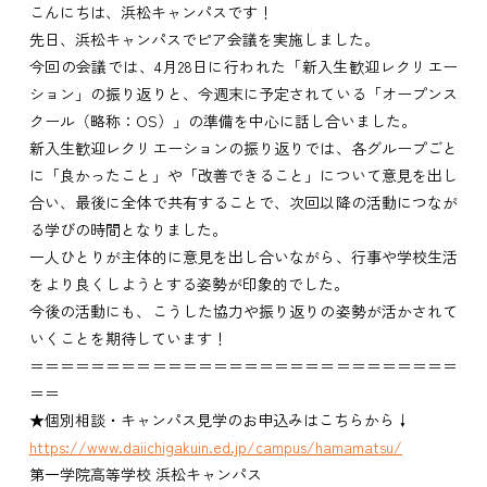
こんにちは、浜松キャンパスです！
先日、浜松キャンパスでピア会議を実施しました。
今回の会議では、4月28日に行われた「新入生歓迎レクリエー
ション」の振り返りと、今週末に予定されている「オープンス
クール（略称：OS）」の準備を中心に話し合いました。
新入生歓迎レクリエーションの振り返りでは、各グループごと
に「良かったこと」や「改善できること」について意見を出し
合い、最後に全体で共有することで、次回以降の活動につなが
る学びの時間となりました。
一人ひとりが主体的に意見を出し合いながら、行事や学校生活
をより良くしようとする姿勢が印象的でした。
今後の活動にも、こうした協力や振り返りの姿勢が活かされて
いくことを期待しています！
＝＝＝＝＝＝＝＝＝＝＝＝＝＝＝＝＝＝＝＝＝＝＝＝＝＝＝＝
＝＝
★個別相談・キャンパス見学のお申込みはこちらから↓
https://www.daiichigakuin.ed.jp/campus/hamamatsu/
第一学院高等学校 浜松キャンパス