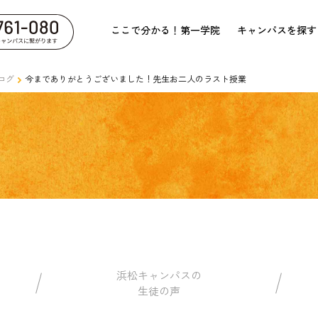
ここで分かる！第一学院
キャンパスを探す
ログ
今までありがとうございました！先生お二人のラスト授業
浜松キャンパスの
生徒の声