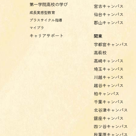
第一学院高校の学び
宮古キャンパス
成長実感型教育
仙台キャンパス
プラスサイクル指導
郡山キャンパス
マイプラ
キャリアサポート
関東
宇都宮キャンパス
高萩校
高崎キャンパス
埼玉キャンパス
川越キャンパス
越谷キャンパス
柏キャンパス
千葉キャンパス
北谷津キャンパス
銀座キャンパス
四ツ谷キャンパス
秋葉原キャンパス