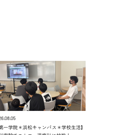
26.08.05
第一学院＊浜松キャンパス＊学校生活】