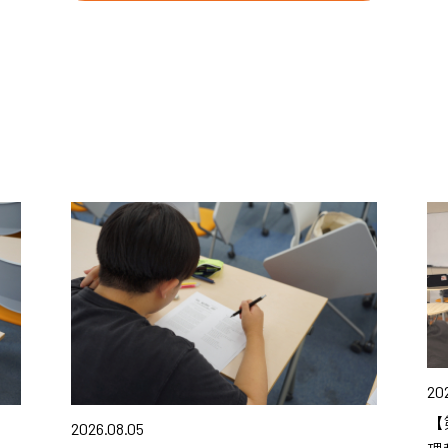
20
【
2026.08.05