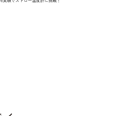
科実験でストロー温度計に挑戦！