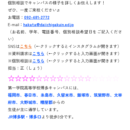
個別相談でキャンパスの様子を詳しくお伝えします！
ぜひ、一度ご来校ください♬
お電話：
092-481-2772
E-mail：
hakata
@daiichigakuin.ed.jp
（お名前、学年、電話番号、個別相談希望日をご記入くださ
い）
SNSは
こちら
（←クリックするとインスタグラムが開きます）
※資料請求は
こちら
（←クリックすると入力画面が開きます）
※個別相談は
こちら
（←クリックすると入力画面が開きます）
担当：正（しょう）
☆☆☆☆
☆☆☆☆
☆☆☆☆
☆☆☆☆
第一学院高等学校博多キャンパスには、
福岡市、春日市、糸島市、久留米市、飯塚市、筑紫野市、太宰
府市、大野城市、糟屋郡
からの
生徒が主に通学しています。
JR博多駅・博多口
より徒歩3分です。