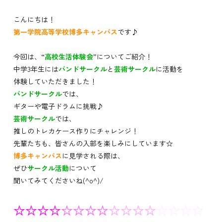
こんにちは！
第一学院高等学校博多キャンパス
です♪
今回は、“
高校生活体験会
”についてご紹介！
中学3年生には
バンドサークル
と
芸術サークル
に活動を
体験していただきました！
バンドサークル
では、
ギターや電子ドラムに挑戦♪
芸術サークル
では、
推しのトレカケース作りにチャレンジ！
先輩たちも、皆さんの入部を楽しみにしています☆
博多キャンパス
に見学される際は、
ぜひ
サークル活動
について
聞いてみてくださいね(^o^)/
☆☆☆☆
☆☆☆☆
☆☆☆☆
☆☆☆☆