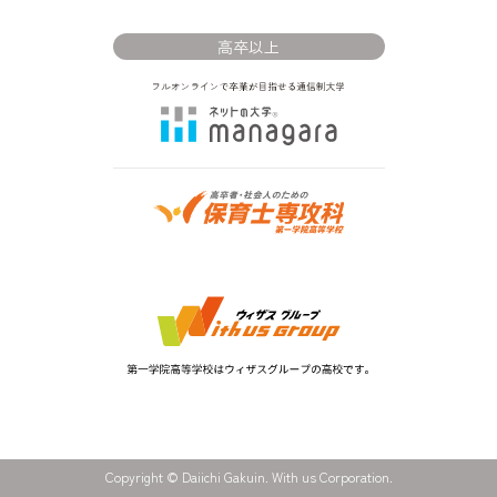
高卒以上
Copyright © Daiichi Gakuin. With us Corporation.