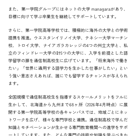
また、第一学院グループにはネットの大学 managaraがあり、
目標に向けて学ぶ卒業生を継続してサポートしています。
さらに、第一学院高等学校では、積極的に海外の大学との学術
提携を推進。ウエスタンイリノイ大学、テネシー大学マーチン
校、トロイ大学、ナイアガラカレッジの4つの州立大学と、私
立のフィンドレー大学の計5つの大学に、入学を前提とした語
学留学の扉を通信制高校生に広げています。「将来海外で働き
たい」「世界に通用する語学力を生かした仕事がしたい」とい
う強い意志さえあれば、誰にでも留学するチャンスが与えられ
ます。
全国規模で通信制高校生を指導するスケールメリットをフルに
生かして、北海道から九州まで68ヶ所（2026年4月時点）に展
開する第一学院高等学校の各キャンパスでは、地域ごとにネッ
トワークを広げ、様々な専門学校と連携。通信制高校で学んだ
知識とモチベーションが生かせる専門教育機関への進学をサポ
ートしています。また、どんな専門の技術や知識を学ぶべきか